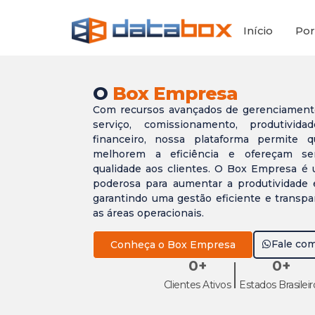
Início
Por
O
Box Empresa
Com recursos avançados de gerenciament
serviço, comissionamento, produtivid
financeiro, nossa plataforma permite q
melhorem a eficiência e ofereçam ser
qualidade aos clientes. O Box Empresa é
poderosa para aumentar a produtividade e
garantindo uma gestão eficiente e transp
as áreas operacionais.
Fale com
Conheça o Box Empresa
|
0
+
0
+
Clientes Ativos
Estados Brasileir