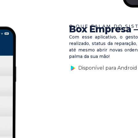
O QUE FALAM DO SIS
Box Empresa 
Com esse aplicativo, o gest
realizado, status da reparação
até mesmo abrir novas ordens
palma da sua mão!
Disponível para Android