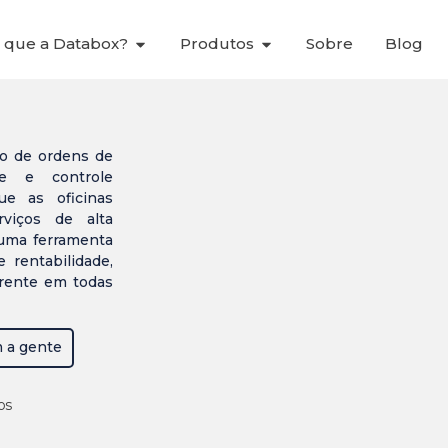
 que a Databox?
Produtos
Sobre
Blog
o de ordens de
ade e controle
ue as oficinas
viços de alta
 uma ferramenta
 rentabilidade,
arente em todas
 a gente
os