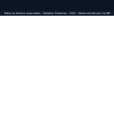
Todos os direitos reservados - Databox Sistemas - 2024 - Desenvolvido por Cia BD