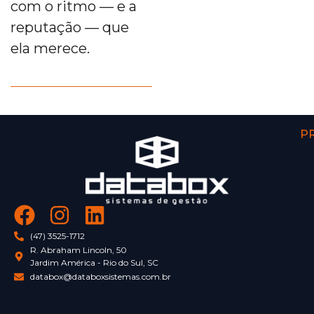
com o ritmo — e a
reputação — que
ela merece.
P
(47) 3525-1712
R. Abraham Lincoln, 50
Jardim América - Rio do Sul, SC
databox@databoxsistemas.com.br