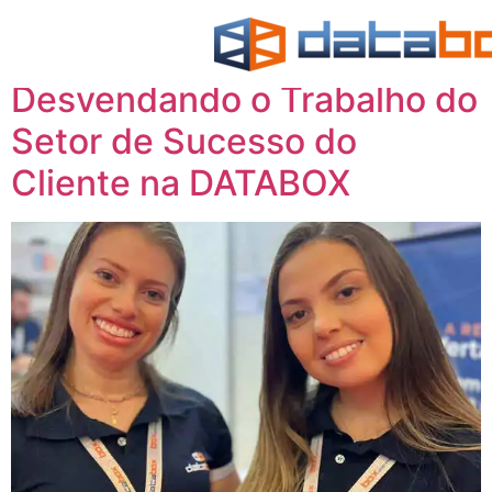
Tag:
blog
Desvendando o Trabalho do
Setor de Sucesso do
Cliente na DATABOX