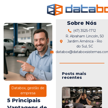
Sobre Nós
(47) 3525-1712
R. Abraham Lincoln, 50
Jardim América - Rio
do Sul, SC
databox@databoxsistemas.com
Posts mais
recentes
Databox
,
gestão de
empresa
5 Principais
Vantagens de