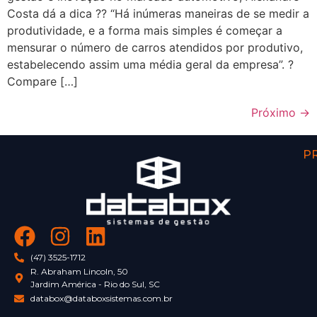
Costa dá a dica ?? “Há inúmeras maneiras de se medir a
produtividade, e a forma mais simples é começar a
mensurar o número de carros atendidos por produtivo,
estabelecendo assim uma média geral da empresa”. ?
Compare […]
Próximo
→
P
(47) 3525-1712
R. Abraham Lincoln, 50
Jardim América - Rio do Sul, SC
databox@databoxsistemas.com.br