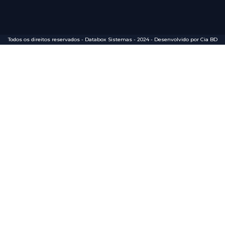
Todos os direitos reservados - Databox Sistemas - 2024 - Desenvolvido por Cia BD