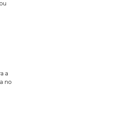
 ou
a a
ia no