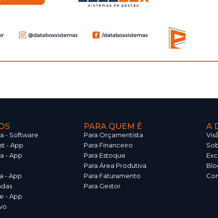
OS
PARA QUEM É
A 
 - Software
Para Orçamentista
Vis
st - App
Para Financeiro
So
a - App
Para Estoque
Exc
Para Área Produtiva
Blo
a - App
Para Faturamento
Con
ndas
Para Gestor
e - App
vo