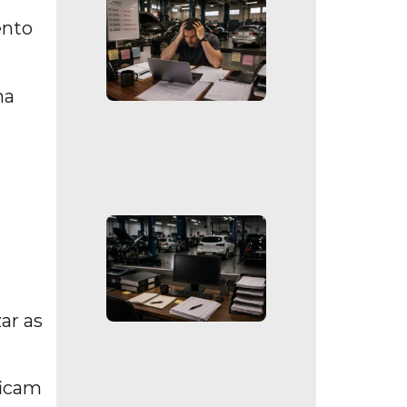
ento
na
ar as
ficam