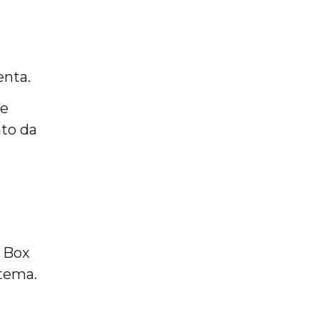
enta.
de
nto da
, Box
stema.