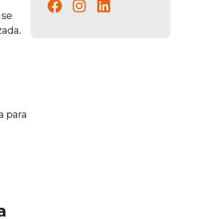
 se
zada.
a para
a