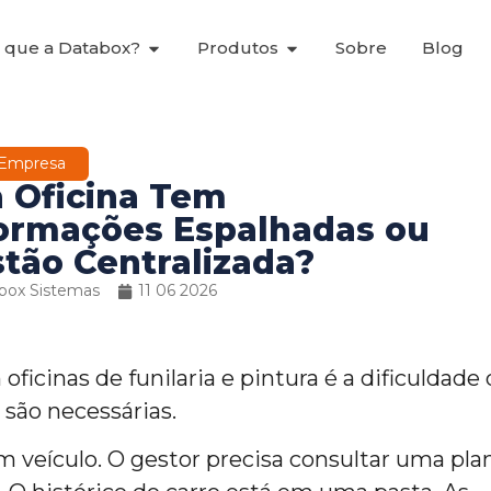
 que a Databox?
Produtos
Sobre
Blog
Empresa
 Oficina Tem
ormações Espalhadas ou
tão Centralizada?
box Sistemas
11 06 2026
cinas de funilaria e pintura é a dificuldade 
são necessárias.
 veículo. O gestor precisa consultar uma plan