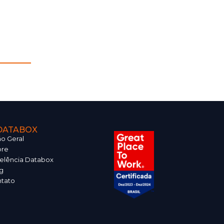
DATABOX
ão Geral
bre
elência Databox
g
tato