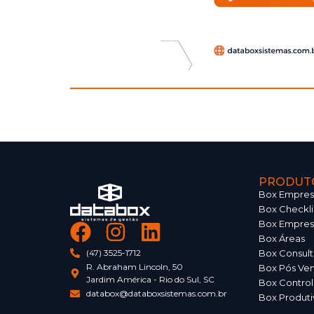
PRODUT
Box Empresa
Box Checkli
Box Empres
Box Áreas
Box Consult
(47) 3525-1712
R. Abraham Lincoln, 50
Box Pós Ve
Jardim América - Rio do Sul, SC
Box Control
databox@databoxsistemas.com.br
Box Produti