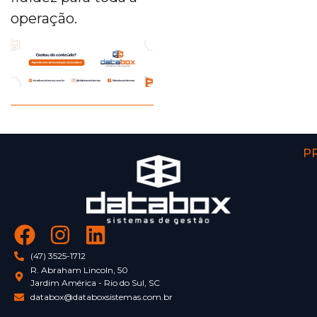
operação.
P
(47) 3525-1712
R. Abraham Lincoln, 50
Jardim América - Rio do Sul, SC
databox@databoxsistemas.com.br